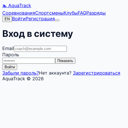
🏊 AquaTrack
Соревнования
Спортсмены
Клубы
FAQ
Разряды
Войти
Регистрация
EN
Вход в систему
Email
Пароль
Показать
Войти
Забыли пароль?
Нет аккаунта?
Зарегистрироваться
AquaTrack ©
2026